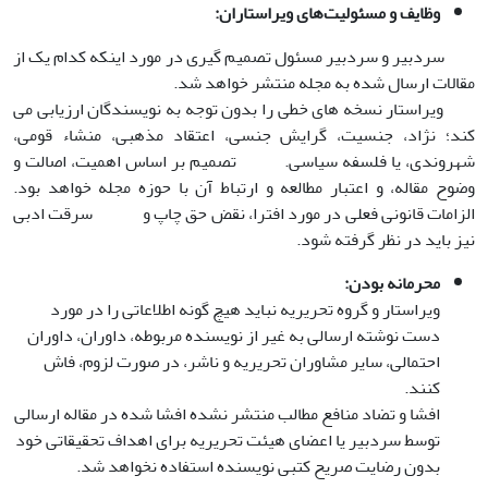
وظایف و مسئولیت‌های ویراستاران
:
سردبیر و سردبیر مسئول تصمیم گیری در مورد اینکه کدام یک از
مقالات ارسال شده به مجله منتشر خواهد شد.
ویراستار نسخه های خطی را بدون توجه به نویسندگان ارزیابی می
کند؛ نژاد، جنسیت، گرایش جنسی، اعتقاد مذهبی، منشاء قومی،
شهروندی، یا فلسفه سیاسی. تصمیم بر اساس اهمیت، اصالت و
وضوح مقاله، و اعتبار مطالعه و ارتباط آن با حوزه مجله خواهد بود.
الزامات قانونی فعلی در مورد افترا، نقض حق چاپ و سرقت ادبی
نیز باید در نظر گرفته شود.
محرمانه بودن
:
ویراستار و گروه تحریریه نباید هیچ گونه اطلاعاتی را در مورد
دست نوشته ارسالی به غیر از نویسنده مربوطه، داوران، داوران
احتمالی، سایر مشاوران تحریریه و ناشر، در صورت لزوم، فاش
کنند.
افشا و تضاد منافع مطالب منتشر نشده افشا شده در مقاله ارسالی
توسط سردبیر یا اعضای هیئت تحریریه برای اهداف تحقیقاتی خود
بدون رضایت صریح کتبی نویسنده استفاده نخواهد شد.