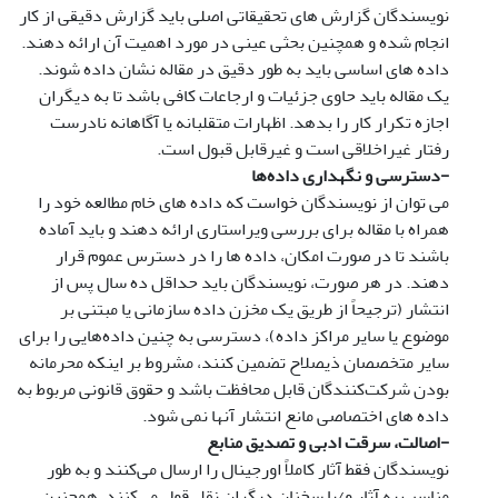
نویسندگان گزارش های تحقیقاتی اصلی باید گزارش دقیقی از کار
انجام شده و همچنین بحثی عینی در مورد اهمیت آن ارائه دهند.
داده های اساسی باید به طور دقیق در مقاله نشان داده شوند.
یک مقاله باید حاوی جزئیات و ارجاعات کافی باشد تا به دیگران
اجازه تکرار کار را بدهد. اظهارات متقلبانه یا آگاهانه نادرست
رفتار غیراخلاقی است و غیرقابل قبول است.
-
دسترسی و نگهداری داده‌ها
می توان از نویسندگان خواست که داده های خام مطالعه خود را
همراه با مقاله برای بررسی ویراستاری ارائه دهند و باید آماده
باشند تا در صورت امکان، داده ها را در دسترس عموم قرار
دهند. در هر صورت، نویسندگان باید حداقل ده سال پس از
انتشار (ترجیحاً از طریق یک مخزن داده سازمانی یا مبتنی بر
موضوع یا سایر مراکز داده)، دسترسی به چنین داده‌هایی را برای
سایر متخصصان ذیصلاح تضمین کنند، مشروط بر اینکه محرمانه
بودن شرکت‌کنندگان قابل محافظت باشد و حقوق قانونی مربوط به
داده های اختصاصی مانع انتشار آنها نمی شود.
-
اصالت، سرقت ادبی و تصدیق منابع
نویسندگان فقط آثار کاملاً اورجینال را ارسال می‌کنند و به طور
مناسب به آثار و/یا سخنان دیگران نقل قول می‌کنند. همچنین