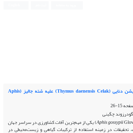
ورود به سامانه
ثبت نام
English
بررسی فیتوشیمیایی و حشره‌کشی اسانس آویشن دنایی (Thymus daenensis Celak) علیه شته جالیز (Aphis
15-26
گودرزوند چگینی
Aphis gossypii
Glover (Hemiptera: Aphididae)) یکی از مهم‌ترین آفات کشاورزی در سراسر جهان
تحقیقات در زمینه استفاده از ترکیبات گیاهی و زیست‌محیطی در